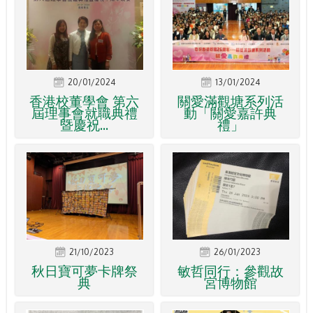
20/01/2024
13/01/2024
香港校董學會 第六
關愛滿觀塘系列活
屆理事會就職典禮
動「關愛嘉許典
暨慶祝...
禮」
21/10/2023
26/01/2023
秋日寶可夢卡牌祭
敏哲同行：參觀故
典
宮博物館