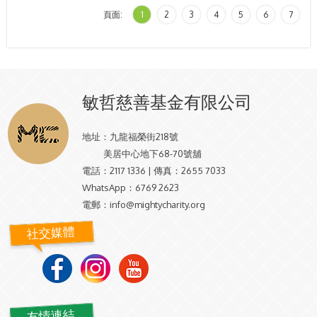
頁面:
1
2
3
4
5
6
7
敏哲慈善基金有限公司
地址：
九龍福榮街218號
美居中心地下68-70號舖
電話：
2117 1336 | 傳真：2655 7033
WhatsApp：
6769 2623
電郵：
info@mightycharity.org
社交媒體
友情連結