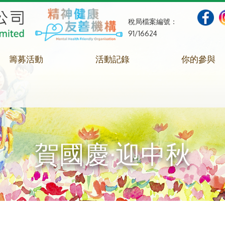
稅局檔案編號：
91/16624
籌募活動
活動記錄
你的參與
賀國慶·迎中秋