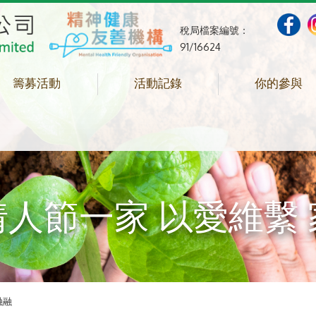
稅局檔案編號：
91/16624
籌募活動
活動記錄
你的參與
人節一家 以愛維繫
融融