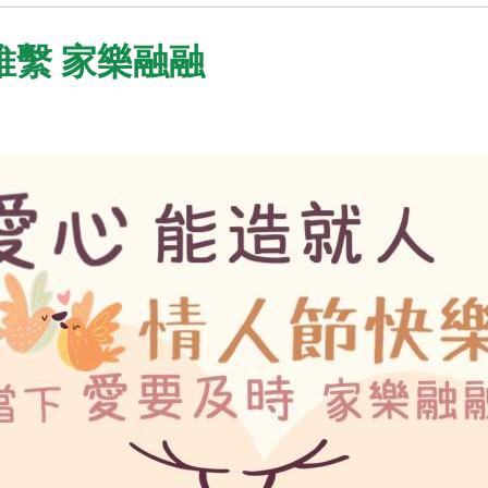
維繫 家樂融融