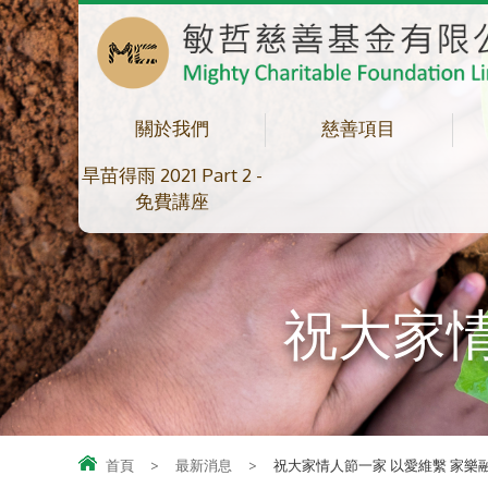
關於我們
慈善項目
旱苗得雨 2021 Part 2 -
免費講座
祝大家情
首頁
>
最新消息
>
祝大家情人節一家 以愛維繫 家樂