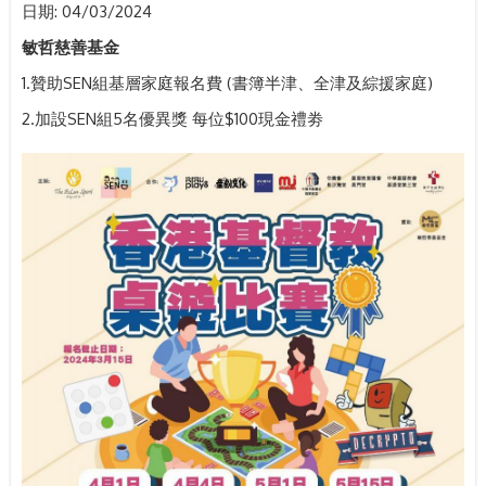
日期:
04/03/2024
敏哲慈善基金
1.贊助SEN組基層家庭報名費 (書簿半津、全津及綜援家庭)
2.加設SEN組5名優異獎 每位$100現金禮劵